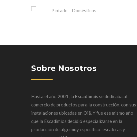
Sobre Nosotros
Hasta el año 2001, la
Escadimais
se dedicaba al
comercio de productos para la construcción, con sus
instalaciones ubicadas en
Oiã
.
Y fue ese mismo año
que la Escadimios decidió especializarse en la
producción de algo muy específico: escaleras y