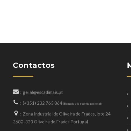
Contactos
geral@escadimais.pt
(+351) 232 763 864
(llamada a la red fija nacional)
Zona Industrial de Oliveira de Frades, lote 24
3680-323 Oliveira de Frades Portugal