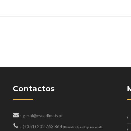
Contactos
geral@escadimais.pt
(+351) 232 763 864
(llamada a la red fija nacional)