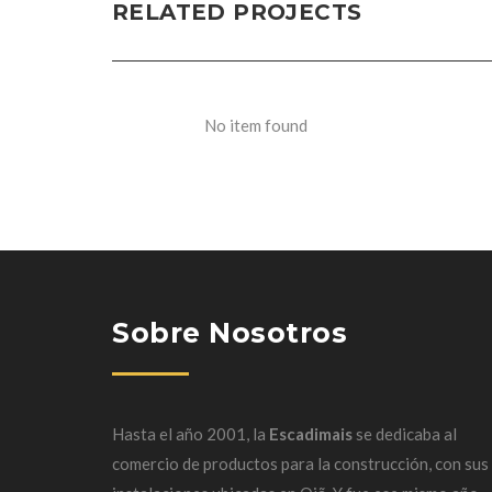
RELATED PROJECTS
No item found
Sobre Nosotros
Hasta el año 2001, la
Escadimais
se dedicaba al
comercio de productos para la construcción, con sus