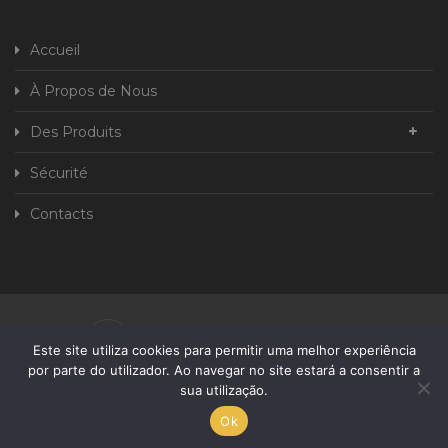
Accueil
À Propos de Nous
Des Produits
Sécurité
Contacts
Politique de Confidentialité
Este site utiliza cookies para permitir uma melhor experiência
por parte do utilizador. Ao navegar no site estará a consentir a
Livre de plainte
sua utilização.
Développé Par
Ok