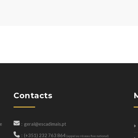
Contacts
ce
geral@escadimais.pt
(+351) 232 763 864
(appel au réseau fixe national)