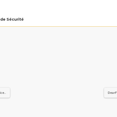
 de Sécurité
ce..
DearFl