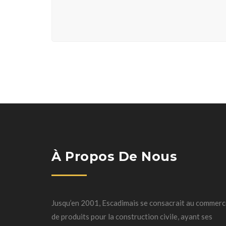
À Propos De Nous
Jusqu’en 2001, Escadimais se consacrait au commer
de produits pour la construction civile, ayant ses