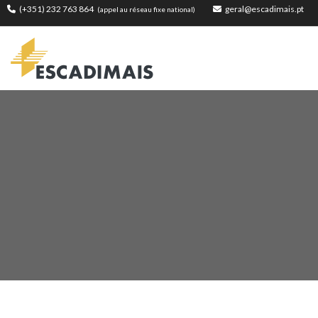
(+351) 232 763 864
geral@escadimais.pt
(appel au réseau fixe national)