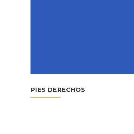
PIES DERECHOS