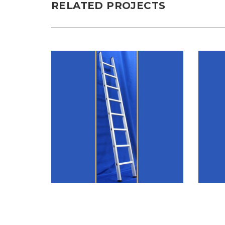
RELATED PROJECTS