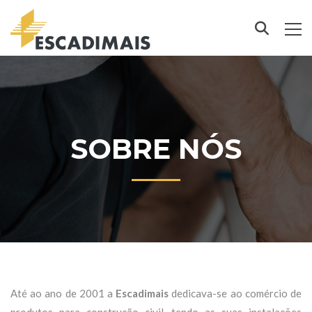
SOBRE NÓS
Até ao ano de 2001 a
Escadimais
dedicava-se ao comércio de